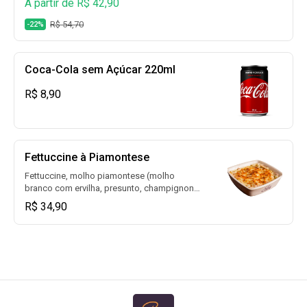
A partir de R$ 42,90
Guaraná, Fanta Laranja, Fanta Uva, Sprite,
Sprite Zero e muito mais)
R$ 54,70
-22%
Coca-Cola sem Açúcar 220ml
R$ 8,90
Fettuccine à Piamontese
Fettuccine, molho piamontese (molho
branco com ervilha, presunto, champignon)
e mussarela para gratinar
R$ 34,90