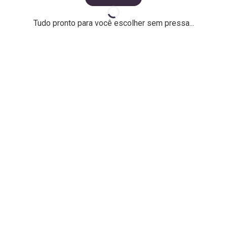
FECHADA
Tudo pronto para você escolher sem pressa...
Diamond Mall, Belo Horizonte - MG
Av. Olegario Maciel, 1600, Lourdes
FECHADA
Shopping Pátio Savassi, Belo Horizonte - MG
Av. Contorno, 6061, São Pedro
FECHADA
BH Shopping - Belvedere, Belo Horizonte - MG
BR 356, 3049, Belvedere
FECHADA
Boulevard Shopping, Belo Horizonte - MG
Av. dos Andradas, 3000, Santa Efigênia
FECHADA