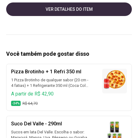
VER DETALHES DO ITEM
Você também pode gostar disso
Pizza Brotinho + 1 Refri 350 ml
1 Pizza Brotinho de qualquer sabor (20 cm -
4 fatias) + 1 Refrigerante 350 ml (Coca Cola,
Coca Cola Sem Açúcar, Guaraná, Fanta
A partir de R$ 42,90
Laranja, Fanta Uva, Sprite, Sprite Zero e
muito mais)
R$ 64,70
-34%
Suco Del Valle - 290ml
Sucos em lata Del Valle. Escolha o sabor:
Maracujá, Manga, Uva, Pêssego ou Goiaba.