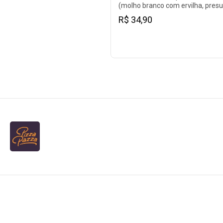
(molho branco com ervilha, presu
champignon) e mussarela para
R$ 34,90
gratinar