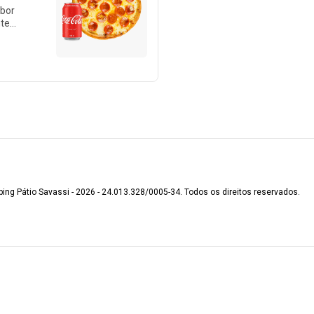
abor
nte
Sem
 muito
ing Pátio Savassi - 2026 - 24.013.328/0005-34. Todos os direitos reservados.