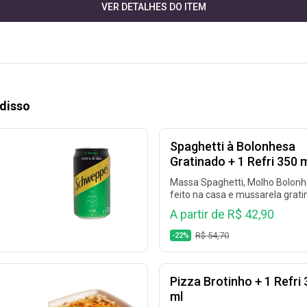
VER DETALHES DO ITEM
disso
Spaghetti à Bolonhesa
Gratinado + 1 Refri 350 
Massa Spaghetti, Molho Bolon
feito na casa e mussarela grat
+ 1 Refrigerante 350 ml (Coca C
A partir de R$ 42,90
Coca Cola Sem Açúcar, Guaraná
Fanta Laranja, Fanta Uva, Sprite
R$ 54,70
-22%
Sprite Zero e muito mais)
Pizza Brotinho + 1 Refri
ml