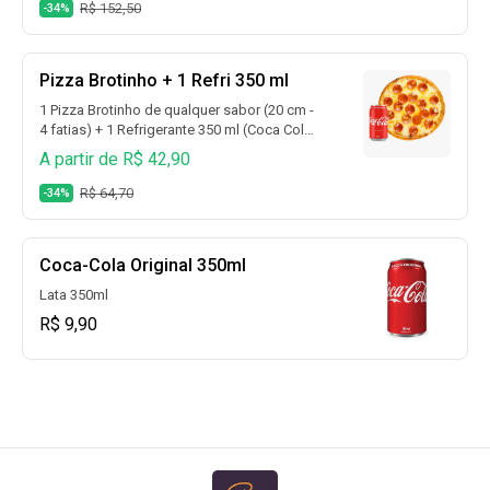
R$ 152,50
-34%
Pizza Brotinho + 1 Refri 350 ml
1 Pizza Brotinho de qualquer sabor (20 cm -
4 fatias) + 1 Refrigerante 350 ml (Coca Cola,
Coca Cola Sem Açúcar, Guaraná, Fanta
A partir de R$ 42,90
Laranja, Fanta Uva, Sprite, Sprite Zero e
muito mais)
R$ 64,70
-34%
Coca-Cola Original 350ml
Lata 350ml
R$ 9,90