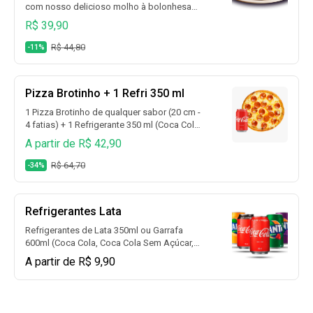
com nosso delicioso molho à bolonhesa
artesanal super caseiro, uma camada
R$ 39,90
crocante de mussarela gratinada no forno a
300 graus e muuuuuito bacon super
R$ 44,80
-11%
crocante para finalizar. Experimente essa
novidade!
Pizza Brotinho + 1 Refri 350 ml
1 Pizza Brotinho de qualquer sabor (20 cm -
4 fatias) + 1 Refrigerante 350 ml (Coca Cola,
Coca Cola Sem Açúcar, Guaraná, Fanta
A partir de R$ 42,90
Laranja, Fanta Uva, Sprite, Sprite Zero e
muito mais)
R$ 64,70
-34%
Refrigerantes Lata
Refrigerantes de Lata 350ml ou Garrafa
600ml (Coca Cola, Coca Cola Sem Açúcar,
Guaraná, Fanta Laranja, Fanta Uva, Sprite,
A partir de R$ 9,90
Sprite Zero e muito mais)